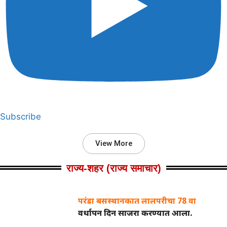
Subscribe
View More
राज्य‑शहर (राज्य समाचार)
परंडा बसस्थानकात लालपरीचा 78 वा
वर्धापन दिन साजरा करण्यात आला.