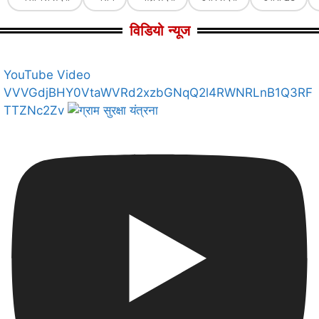
विडियो न्यूज
YouTube Video
VVVGdjBHY0VtaWVRd2xzbGNqQ2l4RWNRLnB1Q3RF
TTZNc2Zv