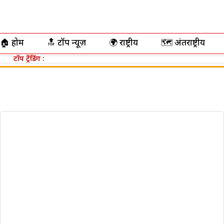
🏠 होम
🔝 टॉप न्यूज़
🌍 राष्ट्रीय
🗺️ अंतर्राष्ट्रीय
टॉप ट्रेंडिंग :