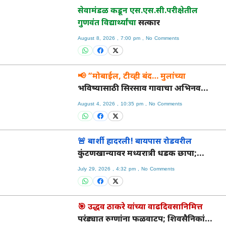
सेवामंडळ कडून एस.एस.सी.परीक्षेतील
गुणवंत विद्यार्थ्यांचा
सत्कार
August 8, 2026
7:00 pm
No Comments
📢 “मोबाईल, टीव्ही बंद… मुलांच्या
भविष्यासाठी सिरसाव गावाचा अभिनव
संकल्प!”
August 4, 2026
10:35 pm
No Comments
🚨 बार्शी हादरली! बायपास रोडवरील
कुंटणखान्यावर मध्यरात्री धडक छापा;
पीडितेची सुटका, मॅनेजर अटक!
July 29, 2026
4:32 pm
No Comments
🎯 उद्धव ठाकरे यांच्या वाढदिवसानिमित्त
परंड्यात रुग्णांना फळवाटप; शिवसैनिकांचा