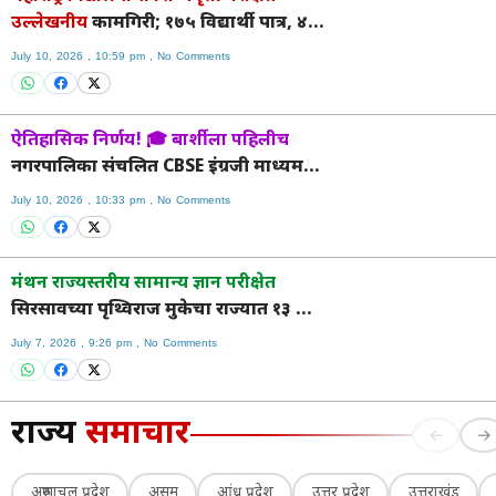
उल्लेखनीय
कामगिरी; १७५ विद्यार्थी पात्र, ४४
जणांना शिष्यवृत्ती.
July 10, 2026
10:59 pm
No Comments
ऐतिहासिक निर्णय! 🎓 बार्शीला पहिलीच
नगरपालिका संचलित CBSE इंग्रजी माध्यम
शाळा; शासनाची अधिकृत मान्यता
July 10, 2026
10:33 pm
No Comments
मंथन राज्यस्तरीय सामान्य ज्ञान परीक्षेत
सिरसावच्या पृथ्विराज मुकेचा राज्यात १३ वा,
जिल्ह्यात ४ था क्रमांक
July 7, 2026
9:26 pm
No Comments
राज्य
समाचार
←
→
अरुणाचल प्रदेश
असम
आंध्र प्रदेश
उत्तर प्रदेश
उत्तराखंड