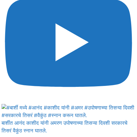
बार्शीत आनंद काशीद यांनी अमरण उपोषणाच्या तिसऱ्या दिवशी सरकारचे
तिसरं वैकुंठ स्नान घातले.