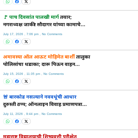
🚩 पाच दिवसांत पालखी मार्ग
तयार;
नगराध्यक्ष जाकीर सौदागर यांच्या कामाचे
सर्वत्र कौतुक.
July 17, 2026
7:06 pm
No Comments
अमावस्या ऑल आऊट मोहिमेत बार्शी
तालुका
पोलिसांचा धडाका; दारू पिऊन वाहन
चालविणाऱ्यांवर कडक कारवाई.
July 15, 2026
11:35 pm
No Comments
🚨 बारकोड नसल्याने नववधूंची आधार
दुरुस्ती ठप्प; ऑनलाइन विवाह प्रमाणपत्राची
जोरदार मागणी!
July 11, 2026
9:44 pm
No Comments
महाराष्ट्र विद्यालयाची शिष्यवृत्ती परीक्षेत