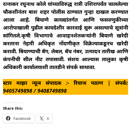
रत्नाकर रघुनाथ कोले यांच्याविरुद्ध रात्री उशिरापर्यंत चाललेल्या
चौकशीनंतर बार्शी शहर पोलीस ठाण्यात गुन्हा दाखल करण्यात
आला आहे. बियाणे कायद्यांतर्गत आणि फसवणुकीच्या
आरोपाखाली पुढील कायदेशीर कारवाई सुरू असल्याचे सूत्रांनी
सांगितले.कृषी विभागाचे आवाहनशेतकऱ्यांनी बियाणे खरेदी
करताना नेहमी अधिकृत नोंदणीकृत विक्रेत्याकडूनच खरेदी
करावी. बियाण्याची बॅग, लेबल, बॅच नंबर, उत्पादन तारीख आणि
कंपनीची सील नीट तपासावी. संशय आल्यास तालुका कृषी
अधिकारी कार्यालयाशी तातडीने संपर्क साधावा.
स्टार माझा न्यूज संपादक :- रियाज पठाण | संपर्क:
9405749898 / 9408749898
Share this:
Facebook
X