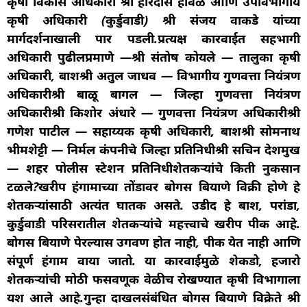
कृषी विकास अधिकारी श्री हरिदास हावळे आणि उपविभागीय
कृषी अधिकारी (कुर्डुवाडी) श्री संजय वाकडे यांच्या
मार्गदर्शनाखाली पार पडली.प्रत्यक्ष कारवाईत सहभागी
अधिकारी पुढीलप्रमाणे —श्री संतोष कोयले — तालुका कृषी
अधिकारी, बार्शीश्री अतुल जाधव — विभागीय गुणवत्ता नियंत्रण
अधिकारीश्री बाळू बागल — जिल्हा गुणवत्ता नियंत्रण
अधिकारीश्री किशोर अंधारे — गुणवत्ता नियंत्रण अधिकारीश्री
गणेश पाटील — सहाय्यक कृषी अधिकारी, बार्शीश्री सोमनाथ
भीमशेट्टी — निर्मल कंपनीचे जिल्हा प्रतिनिधीश्री सचिन देशमुख
— शहर पोलीस स्टेशन प्रतिनिधीशेतकऱ्यांचे किती नुकसान
टळले?खरीप हंगामाच्या तोंडावर बोगस बियाणे विक्री होणे हे
शेतकऱ्यांसाठी अत्यंत घातक असते. उडीद हे बार्शी, परांडा,
कुर्डुवाडी परिसरातील शेतकऱ्यांचे महत्त्वाचे खरीप पीक आहे.
बोगस बियाणे पेरल्यास उगवण होत नाही, पीक येत नाही आणि
संपूर्ण हंगाम वाया जातो. या कारवाईमुळे शेकडो, हजारो
शेतकऱ्यांची मोठी फसवणूक वेळीच रोखण्यात कृषी विभागाला
यश आले आहे.गुन्हा दाखलसंबंधित बोगस बियाणे विक्रेते श्री