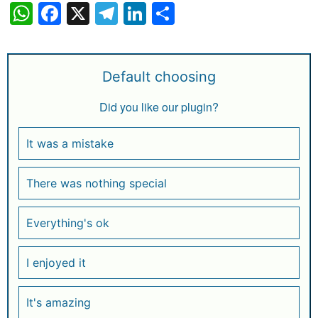
W
F
X
T
Li
S
h
a
el
n
h
at
c
e
k
ar
s
e
g
e
e
Default choosing
A
b
ra
dI
Did you like our plugin?
p
o
m
n
p
o
It was a mistake
k
There was nothing special
Everything's ok
I enjoyed it
It's amazing