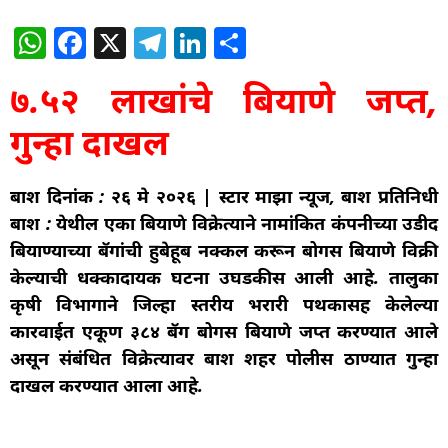
W
F
X
T
Li
S
h
a
el
n
h
७.५२ लाखांचे बियाणे जप्त,
at
c
e
k
ar
s
e
g
e
e
गुन्हा दाखल
A
b
ra
dI
p
o
m
n
बार्शी दिनांक : २६ मे २०२६ | स्टार माझा न्यूज, बार्शी प्रतिनिधी
बार्शी : येथील एका बियाणे विक्रेत्याने नामांकित कंपनीच्या उडीद
p
o
बियाण्याच्या बॅगांची हुबेहूब नक्कल करून बोगस बियाणे विक्री
k
केल्याची धक्कादायक घटना उघडकीस आली आहे. तालुका
कृषी विभागाने जिल्हा स्तरीय भरारी पथकासह केलेल्या
कारवाईत एकूण ३८४ बॅग बोगस बियाणे जप्त करण्यात आले
असून संबंधित विक्रेत्यावर बार्शी शहर पोलीस ठाण्यात गुन्हा
दाखल करण्यात आला आहे.