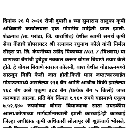
दिनांक २६ मे २०२६ रोजी दुपारी ४ च्या सुमारास तालुका कृषी
अधिकारी कार्यालयास एक गोपनीय माहिती प्राप्त झाली.
शेळगाव (ता. परांडा, जि. धाराशिव) येथील स्वामी समर्थ कृषी
सेवा केंद्राचे प्रोपरायटर श्री रत्नाकर रघुनाथ कोले यांनी निर्मल
सीड्स प्रा. लि. कंपनीच्या उडीद पिकाच्या NUL 7 (विश्वास) या
वाणाच्या बॅगांची हुबेहूब नक्कल करून बोगस बियाणे तयार केले
होते. हे बोगस बियाणे स्वराज कॉलनी, बार्शी येथील गोडाऊनमध्ये
साठवून विक्री केली जात होती.किती माल जप्त?कारवाईत
गोडाऊनमध्ये असलेल्या २१६ बॅग आणि आधीच विक्री झालेल्या
१६८ बॅग असे एकूण ३८४ बॅग (प्रत्येक बॅग ५ किलो) जप्त
करण्यात आल्या. प्रति बॅग किंमत १,९६० रुपये याप्रमाणे एकूण
₹७,५२,६४० रुपयांच्या बोगस बियाण्याचा साठा उघडकीस
आला.कोणाच्या मार्गदर्शनाखाली झाली कारवाई?ही कारवाई
जिल्हा अधीक्षक कृषी अधिकारी सोलापूर श्री शुक्रचार्य भोसले,