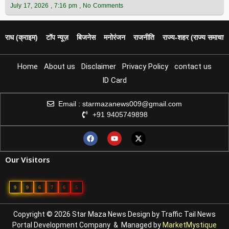
July 17, 2026
7:16 pm
No Comments
पराध (क्राइम)
टॉप न्यूज़
बिजनेस
मनोरंजन
राजनीति
राज्य‑शहर (राज्य समाचार)
Home
About us
Disclaimer
Privacy Policy
contact us
ID Card
Email : starmazanews009@gmail.com
+91 9405749898
Our Visitors
9
9
6
7
6
5
Copyright © 2026 Star Maza News Design by
Traffic Tail
News
Portal Development Company
& Managed by
MarketMystique