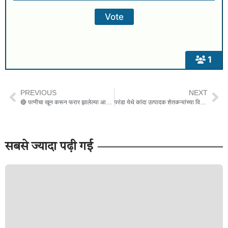
1
PREVIOUS
NEXT
🔴 पत्नीचा खून करून फरार झालेल्या आरोपीस बार्शी पोलिसांनी केली अटक;
परंडा येथे कांदा उत्पादक शेतकऱ्यांच्या विविध मागण्यांसाठी निवेदन .
सबसे ज्यादा पढ़ी गई