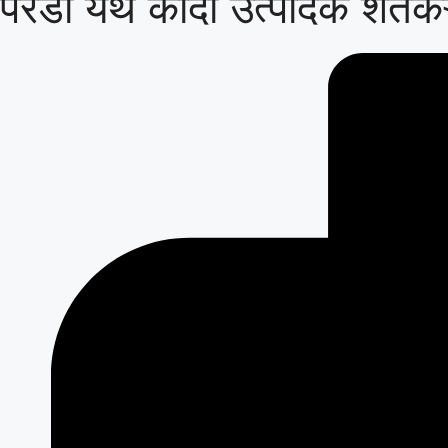
परंडा येथे कांदा उत्पादक शेतकऱ्