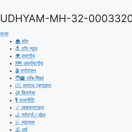
UDHYAM-MH-32-000332
राज्य
🏠 होम
🔝 टॉप न्यूज़
🌍 राष्ट्रीय
🗺️ अंतर्राष्ट्रीय
🎬 मनोरंजन
🧑‍🏫 जॉब‑शिक्षा
🕵️‍♀️ अपराध (क्राइम)
🪙 बिजनेस
🎙️ राजनीति
🪄 लाइफस्टाइल
🏏 स्पोर्ट्स / खेल
🩺 स्वास्थ्य
🕉️ धर्म