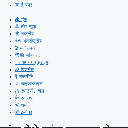
📰 ई-पेपर
🏠 होम
🔝 टॉप न्यूज़
🌍 राष्ट्रीय
🗺️ अंतर्राष्ट्रीय
🎬 मनोरंजन
🧑‍🏫 जॉब‑शिक्षा
🕵️‍♀️ अपराध (क्राइम)
🪙 बिजनेस
🎙️ राजनीति
🪄 लाइफस्टाइल
🏏 स्पोर्ट्स / खेल
🩺 स्वास्थ्य
🕉️ धर्म
📰 ई-पेपर