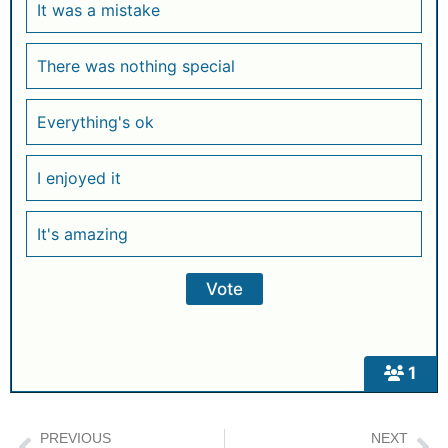
p
o
It was a mistake
k
There was nothing special
Everything's ok
I enjoyed it
It's amazing
1
PREVIOUS
NEXT