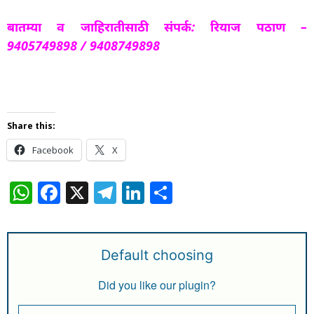
बातम्या व जाहिरातीसाठी संपर्क: रियाज पठाण –
9405749898 / 9408749898
Share this:
Facebook
X
W
F
X
T
Li
S
h
a
el
n
h
at
c
e
k
ar
s
e
g
e
e
Default choosing
A
b
ra
dI
Did you like our plugin?
p
o
m
n