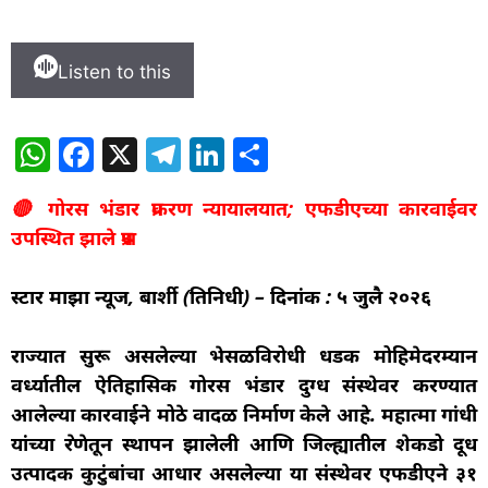
Listen to this
W
F
X
T
Li
S
h
a
el
n
h
🔴 गोरस भंडार प्रकरण न्यायालयात; एफडीएच्या कारवाईवर
at
c
e
k
ar
उपस्थित झाले प्रश्न
s
e
g
e
e
A
b
ra
dI
स्टार माझा न्यूज, बार्शी (प्रतिनिधी) – दिनांक : ५ जुलै २०२६
p
o
m
n
p
o
राज्यात सुरू असलेल्या भेसळविरोधी धडक मोहिमेदरम्यान
वर्ध्यातील ऐतिहासिक गोरस भंडार दुग्ध संस्थेवर करण्यात
k
आलेल्या कारवाईने मोठे वादळ निर्माण केले आहे. महात्मा गांधी
यांच्या प्रेरणेतून स्थापन झालेली आणि जिल्ह्यातील शेकडो दूध
उत्पादक कुटुंबांचा आधार असलेल्या या संस्थेवर एफडीएने ३१