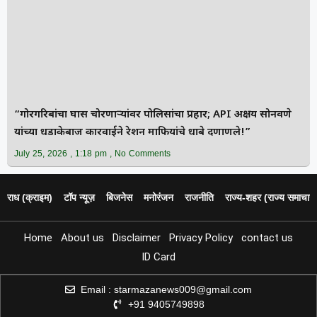
“गोरगरिबांचा घास चोरणाऱ्यांवर पोलिसांचा प्रहार; API अक्षय सोनवणे
यांच्या धडाकेबाज कारवाईने रेशन माफियांचे धाबे दणाणले!”
July 25, 2026
1:18 pm
No Comments
पराध (क्राइम)
टॉप न्यूज़
बिजनेस
मनोरंजन
राजनीति
राज्य‑शहर (राज्य समाचार)
Home
About us
Disclaimer
Privacy Policy
contact us
ID Card
Email : starmazanews009@gmail.com
+91 9405749898