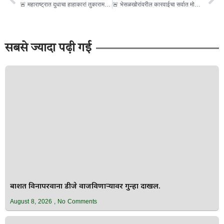
🚨 महाराष्ट्रात दुधाचा हाहाकार! तुकाराम मुंढेंच्या धडक कारवाईने भेसळखोरांचे धाबे दणाणले; हजारो डेअऱ्यांना टाळे, शेतकऱ्यांना मोठा दिलासा – ग्राहक मात्र अडचणीत भाग १
🚨 भेसळखोरांवरील कारवाईचा सर्वात मोठा लाभ शेतकऱ्यांना! म्हशीच्या दुधाला विक्रमी भाव; ‘तुटवडा की उघड झालेली भेसळ?’ या प्रश्नाची राज्यभर चर्चा भाग 3
सबसे ज्यादा पढ़ी गई
बार्शीत विनापरवाना डीजे वाजविणाऱ्यावर गुन्हा दाखल.
August 8, 2026
No Comments