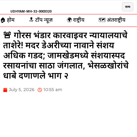
राज्य
UDHYAM-MH-32-0003320
🏠 होम
🔝 टॉप न्यूज़
🌍 राष्ट्रीय
🗺️ अंतर्राष्ट्रीय
🚨 गोरस भंडार कारवाईवर न्यायालयाचे
ताशेरे! मदर डेअरीच्या नावाने संशय
अधिक गडद; जामखेडमध्ये संशयास्पद
रसायनांचा साठा जंगलात, भेसळखोरांचे
धाबे दणाणले भाग २
July 5, 2026
10:55 am