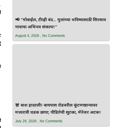
,
ी
📢 “मोबाईल, टीव्ही बंद… मुलांच्या भविष्यासाठी सिरसाव
गावाचा अभिनव संकल्प!”
े
August 4, 2026
No Comments
द
न
🚨 बार्शी हादरली! बायपास रोडवरील कुंटणखान्यावर
मध्यरात्री धडक छापा; पीडितेची सुटका, मॅनेजर अटक!
ी
July 29, 2026
No Comments
ी