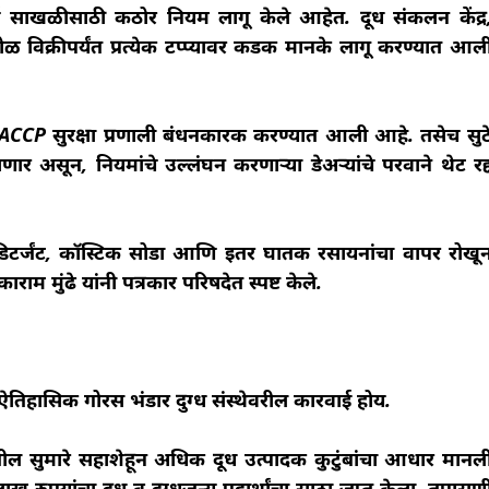
्ण साखळीसाठी कठोर नियम लागू केले आहेत. दूध संकलन केंद्र
ोळ विक्रीपर्यंत प्रत्येक टप्प्यावर कडक मानके लागू करण्यात आल
जाची HACCP सुरक्षा प्रणाली बंधनकारक करण्यात आली आहे. तसेच सुट
ार असून, नियमांचे उल्लंघन करणाऱ्या डेअऱ्यांचे परवाने थेट रद्
या, डिटर्जंट, कॉस्टिक सोडा आणि इतर घातक रसायनांचा वापर रोखू
राम मुंढे यांनी पत्रकार परिषदेत स्पष्ट केले.
ल ऐतिहासिक गोरस भंडार दुग्ध संस्थेवरील कारवाई होय.
्ह्यातील सुमारे सहाशेहून अधिक दूध उत्पादक कुटुंबांचा आधार मानल
ाख रुपयांचा दूध व दुग्धजन्य पदार्थांचा साठा जप्त केला. तपासण