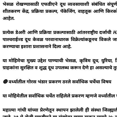
भेसळ रोखण्यासाठी एफडीएने दूध व्यवसायाशी संबंधित संपूर
शीतकरण केंद्र, प्रक्रिया प्रकल्प, पॅकेजिंग, वाहतूक आणि किरक
आहेत.
प्रत्येक डेअरी आणि प्रक्रिया प्रकल्पासाठी आंतरराष्ट्रीय दर्
पाश्चराईज्ड दूध केवळ परवानाधारक विक्रेत्यांकडूनच विकले जाण
करण्याचा इशारा प्रशासनाने दिला आहे.
या मोहिमेचा मुख्य उद्देश पाण्याची भेसळ, कृत्रिम दूध, युरि
ग्राहकांना सुरक्षित व शुद्ध दूध उपलब्ध करून देणे हा असल्याचे तुका
🔴 वर्ध्यातील गोरस भंडार प्रकरण ठरले सर्वाधिक चर्चेचा विषय
या मोहिमेतील सर्वाधिक चर्चेत राहिलेले प्रकरण म्हणजे वर्ध्याती
महात्मा गांधी यांच्या प्रेरणेतून स्थापन झालेली ही संस्था जिल
जाते. ३१ मे रोजी एफडीएने या संस्थेवर छापा टाकून सुमारे २५ ल