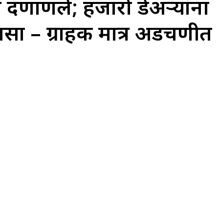
 दणाणले; हजारो डेअऱ्यांना
लासा – ग्राहक मात्र अडचणीत