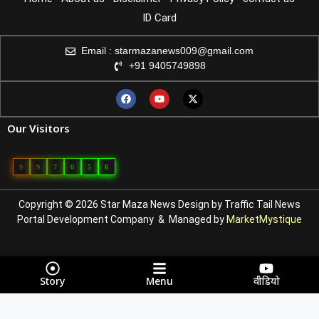
ID Card
Email : starmazanews009@gmail.com
+91 9405749898
Our Visitors
9
9
7
0
5
6
Copyright © 2026 Star Maza News Design by
Traffic Tail
News
Portal Development Company
& Managed by
MarketMystique
Story
Menu
वीडियो