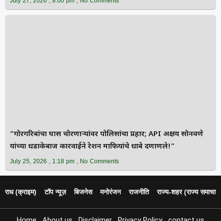
July 27, 2026
8:00 pm
No Comments
“गोरगरिबांचा घास चोरणाऱ्यांवर पोलिसांचा प्रहार; API अक्षय सोनवणे
यांच्या धडाकेबाज कारवाईने रेशन माफियांचे धाबे दणाणले!”
July 25, 2026
1:18 pm
No Comments
पराध (क्राइम)
टॉप न्यूज़
बिजनेस
मनोरंजन
राजनीति
राज्य‑शहर (राज्य समाचार)
Home
About us
Disclaimer
Privacy Policy
contact us