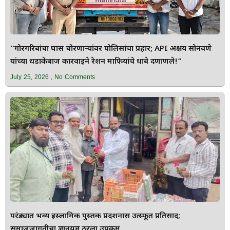
“गोरगरिबांचा घास चोरणाऱ्यांवर पोलिसांचा प्रहार; API अक्षय सोनवणे
यांच्या धडाकेबाज कारवाईने रेशन माफियांचे धाबे दणाणले!”
July 25, 2026
No Comments
परंड्यात भव्य इस्लामिक पुस्तक प्रदर्शनास उत्स्फूर्त प्रतिसाद;
समाजजागृतीचा ज्ञानयज्ञ ठरला उपक्रम.