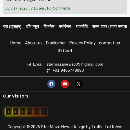
July 17, 2026
7:16 pm
No Comments
पराध (क्राइम)
टॉप न्यूज़
बिजनेस
मनोरंजन
राजनीति
राज्य‑शहर (राज्य समाचार)
Home
About us
Disclaimer
Privacy Policy
contact us
ID Card
Email : starmazanews009@gmail.com
+91 9405749898
Our Visitors
9
9
6
7
4
7
Copyright © 2026 Star Maza News Design by
Traffic Tail
News