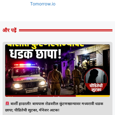
और पढ़ें
बार्शी हादरली! बायपास रोडवरील कुंटणखान्यावर मध्यरात्री धडक
छापा; पीडितेची सुटका, मॅनेजर अटक!