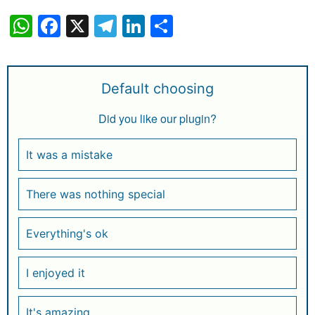
W
F
X
T
Li
S
h
a
el
n
h
at
c
e
k
ar
s
e
g
e
e
Default choosing
A
b
ra
dI
Did you like our plugin?
p
o
m
n
p
o
It was a mistake
k
There was nothing special
Everything's ok
I enjoyed it
It's amazing