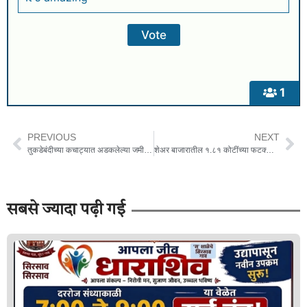
1
PREVIOUS
NEXT
तुकडेबंदीच्या कचाट्यात अडकलेल्या जमीन व्यवहारांना दिलासा!
शेअर बाजारातील १.८१ कोटींच्या फटक्यानंतर भीषण निर्णय; पत्नी व दोन चिमुकल्यांना विष देऊन पित्याची आत्महत्या.
सबसे ज्यादा पढ़ी गई