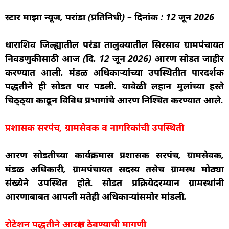
s
e
g
e
e
स्टार माझा न्यूज, परांडा (प्रतिनिधी) – दिनांक : 12 जून 2026
A
b
ra
dI
p
o
m
n
धाराशिव जिल्ह्यातील परंडा तालुक्यातील सिरसाव ग्रामपंचायत
p
o
निवडणुकीसाठी आज (दि. 12 जून 2026) आरक्षण सोडत जाहीर
करण्यात आली. मंडळ अधिकाऱ्यांच्या उपस्थितीत पारदर्शक
k
पद्धतीने ही सोडत पार पडली. यावेळी लहान मुलांच्या हस्ते
चिठ्ठ्या काढून विविध प्रभागांचे आरक्षण निश्चित करण्यात आले.
प्रशासक सरपंच, ग्रामसेवक व नागरिकांची उपस्थिती
आरक्षण सोडतीच्या कार्यक्रमास प्रशासक सरपंच, ग्रामसेवक,
मंडळ अधिकारी, ग्रामपंचायत सदस्य तसेच ग्रामस्थ मोठ्या
संख्येने उपस्थित होते. सोडत प्रक्रियेदरम्यान ग्रामस्थांनी
आरक्षणाबाबत आपली मतेही अधिकाऱ्यांसमोर मांडली.
रोटेशन पद्धतीने आरक्षण ठेवण्याची मागणी