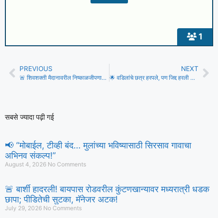
1
PREVIOUS
NEXT
🚨 शिवशक्ती मैदानावरील निष्काळजीपणाचा बळी? रोलरखाली चिरडून 14 वर्षीय मुलाचा दुर्दैवी मृत्यू
🌟 वडिलांचे छत्र हरपले, पण जिद्द हरली नाही!; गौरी घोरपडेची महाराष्ट्र पोलीसमध्ये निवड, आईचे स्वप्न केले साकार.
सबसे ज्यादा पढ़ी गई
📢 “मोबाईल, टीव्ही बंद… मुलांच्या भविष्यासाठी सिरसाव गावाचा
अभिनव संकल्प!”
August 4, 2026
No Comments
🚨 बार्शी हादरली! बायपास रोडवरील कुंटणखान्यावर मध्यरात्री धडक
छापा; पीडितेची सुटका, मॅनेजर अटक!
July 29, 2026
No Comments