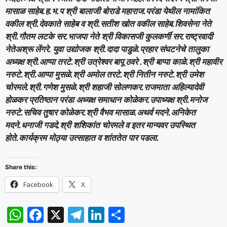
मासाळ साहेब.ह.भ.प श्री बालाजी बोराडे महाराज.परंडा येथील नामांकित
वकील श्री.देवकाते साहेब व श्री.सतीश खोत वकील साहेब.शिवसेना नेते
श्री.गौतम लटके सर.भाजपा नेते श्री विकासजी कुलकर्णी सर.राष्ट्रवादी
नेतेअश्रू लेंगरे. युवा उद्योजक श्री.दादा पाडुळे.प्रहार संघटनेचे तालुका
अध्यक्ष श्री.आप्पा तरटे.श्री उत्रेश्वर बापू ठवरे .श्री बाप्पा काळे.श्री महावीर
नरुटे.श्री.आप्पा मुसळे.श्री अमोल तरटे.श्री नितीन नरुटे.श्री उमेश
चोरमले.श्री.गणेश मुसळे.श्री शहाजी सोलणकर.राजमाता अहिल्यादेवी
होळकर प्रतिष्ठान परंडा अध्यक्ष समाधान कोळेकर.उपाध्यक्ष श्री.मनोज
नरुटे.सचिव तुषार कोळेकर.श्री वैभव मासाळ.अथर्व मदने.अनिकेत
मदने.धनाजी गडदे.श्री शशिकांत चोरमले व इतर मान्यवर उपस्थित
होते.कार्यक्रम मोठ्या उत्साहात व शांततेत पार पडला.
Share this:
Facebook
X
W
F
X
T
Li
S