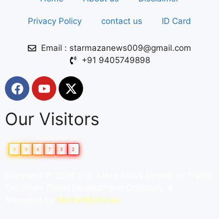
Privacy Policy
contact us
ID Card
Email : starmazanews009@gmail.com
+91 9405749898
Our Visitors
9
9
6
7
3
2
Copyright © 2026 Star Maza News Design by
Traffic
Tail
News Portal Development Company
&
Managed by
MarketMystique