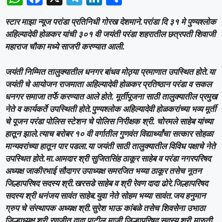
h
a
el
n
h
स्टार माझा न्यूज परांडा प्रतिनिधी गोरख देशमाने.परांडा दि ३१ मे पुण्यश्लोक
at
c
e
k
ar
अहिल्यादेवी होळकर यांची ३०१ वी जयंती परंडा शहरातील छत्रपती शिवाजी
s
e
gr
e
e
महाराज चौका मध्ये साजरी करण्यात आली.
A
b
a
dI
जयंती निम्मित तालुक्यातील धनगर बांधव मोठ्या प्रमाणात उपस्थित होते.या
p
o
m
n
जयंती चे आयोजन राजमाता अहिल्यादेवी होळकर प्रतिष्ठान परंडा व सकल
p
o
धनगर समाजा तर्फे करण्यात आले होते. मूर्तीपूजना साठी तालुक्यातील प्रमुख
k
नेते व कार्यकर्ते उपस्थिती होते.पुण्यश्लोक अहिल्यादेवी होळकरांच्या भव्य मूर्ती
चे पूजन परंडा पोलिस स्टेशन चे पोलिस निरीक्षक श्री. चोरमले साहेब यांच्या
हातून झाले.त्याच बरोबर १० वी वर्गातील गुणवंत विद्यार्थ्यांचा सत्कार सोहळा
मान्यवरांच्या हातून पार पडला.या जयंती साठी तालुक्यातील विविध पक्षाचे नेते
उपस्थित होते.मा.आमदार श्री सुजितसिंह ठाकूर साहेब व परंडा नगरपरिषद
अध्यक्ष जाकीरभाई सौदागर उपाध्यक्ष समरजित भय्या ठाकूर तसेच नूतन
जिल्हापरिषद सदस्य श्री.खरसडे साहेब व श्री रेवण दादा ढोरे.जिल्हापरिषद
सदस्य श्री धनंजय सावंत साहेब.युवा नेते सोहम भय्या सावंत.जय हनुमान
ग्रुप चे संस्थापक अध्यक्ष श्री.सुरेश भाऊ कांबळे तसेच शिवसेना उभाठा
जिल्हाध्यक्ष श्री.रणजीत दादा पाटील.माजी जिल्हापरिषद सदस्य श्री.मारुती