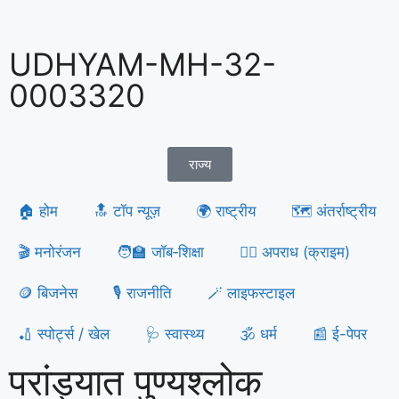
UDHYAM-MH-32-
0003320
राज्य
🏠 होम
🔝 टॉप न्यूज़
🌍 राष्ट्रीय
🗺️ अंतर्राष्ट्रीय
🎬 मनोरंजन
🧑‍🏫 जॉब‑शिक्षा
🕵️‍♀️ अपराध (क्राइम)
🪙 बिजनेस
🎙️ राजनीति
🪄 लाइफस्टाइल
🏏 स्पोर्ट्स / खेल
🩺 स्वास्थ्य
🕉️ धर्म
📰 ई-पेपर
परांड्यात पुण्यश्लोक