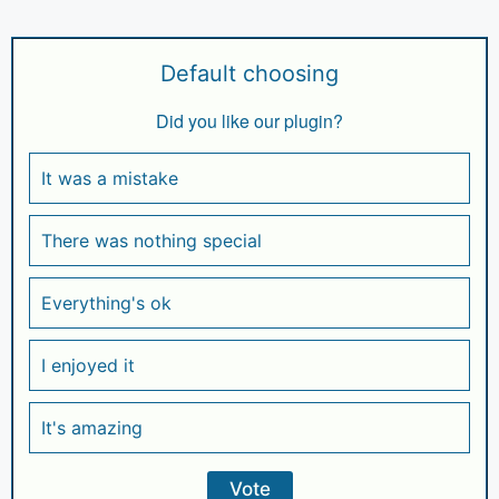
h
a
el
n
h
at
c
e
k
ar
s
e
gr
e
e
Default choosing
A
b
a
dI
Did you like our plugin?
p
o
m
n
p
o
It was a mistake
k
There was nothing special
Everything's ok
I enjoyed it
It's amazing