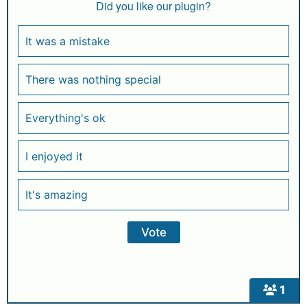
A
b
ra
dI
Did you like our plugin?
p
o
m
n
p
o
It was a mistake
k
There was nothing special
Everything's ok
I enjoyed it
It's amazing
1