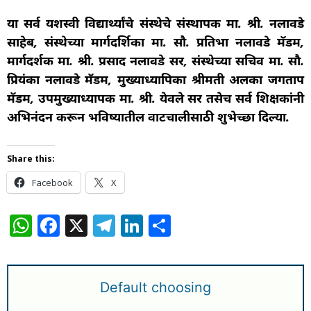
या सर्व यशस्वी विद्यार्थ्यांचे संस्थेचे संस्थापक मा. श्री. नलावडे
साहेब, संस्थेच्या मार्गदर्शिका मा. सौ. प्रतिभा नलावडे मॅडम,
मार्गदर्शक मा. श्री. प्रसाद नलावडे सर, संस्थेच्या सचिव मा. सौ.
प्रियंका नलावडे मॅडम, मुख्याध्यापिका श्रीमती अलका जगताप
मॅडम, उपमुख्याध्यापक मा. श्री. येवले सर तसेच सर्व शिक्षकांनी
अभिनंदन करून भविष्यातील वाटचालीसाठी शुभेच्छा दिल्या.
Share this:
Facebook
X
W
F
X
T
Li
S
h
a
el
n
h
at
c
e
k
ar
s
e
g
e
e
Default choosing