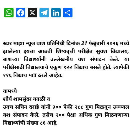
W
F
X
T
Li
S
h
a
el
n
h
at
c
e
k
ar
s
e
g
e
e
स्टार माझा न्यूज बार्शी प्रतिनिधी दिनांक 21 फेब्रुवारी २०२६ मध्ये
A
b
ra
dI
झालेल्या इयत्ता आठवी शिष्यवृत्ती परीक्षेत सुयश विद्यालय,
p
o
m
n
बार्शीच्या विद्यार्थ्यांनी उल्लेखनीय यश संपादन केले. या
p
o
परीक्षेसाठी विद्यालयाचे एकूण १२२ विद्यार्थी बसले होते. त्यापैकी
११६ विद्यार्थी पात्र ठरले आहेत.
k
यामध्ये
शौर्य शामसुंदर गवळी व
उर्वीच सचिन दराडे यांनी ३०० पैकी २८८ गुण मिळवून उज्ज्वल
यश संपादन केले. तसेच २०० पेक्षा अधिक गुण मिळवणाऱ्या
विद्यार्थ्यांची संख्या ८६ आहे.