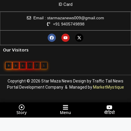
ID Card
Email : starmazanews009@gmail.com
+91 9405749898
Our Visitors
9
9
6
7
7
5
Copyright © 2026 Star Maza News Design by
Traffic Tail
News
Portal Development Company
& Managed by
MarketMystique
Story
Menu
वीडियो