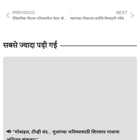
PREVIOUS
NEXT
ऐतिहासिक किल्ला परिसरातील नेहरू चौकात आसलेल्या अतिक्रमणावर आखेर प्रशासनाचा हातोडा.
महाराष्ट्र विद्यालय,बार्शीचे शिष्यवृत्ती परीक्षेत उज्ज्वल यश.
सबसे ज्यादा पढ़ी गई
📢 “मोबाईल, टीव्ही बंद… मुलांच्या भविष्यासाठी सिरसाव गावाचा