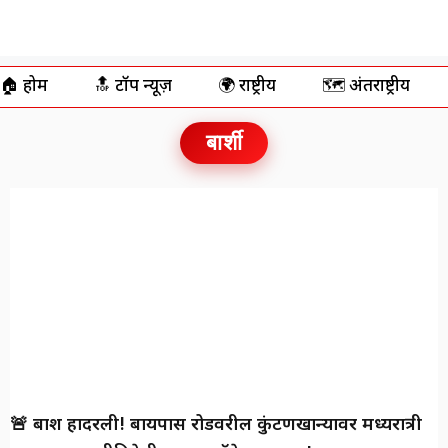
🏠 होम
🔝 टॉप न्यूज़
🌍 राष्ट्रीय
🗺️ अंतर्राष्ट्रीय
बार्शी
🚨 बार्शी हादरली! बायपास रोडवरील कुंटणखान्यावर मध्यरात्री