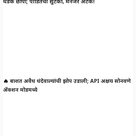
धडक छापा; पीडितेची सुटका, मॅनेजर अटक!
🔥 बार्शीत अवैध धंदेवाल्यांची झोप उडाली; API अक्षय सोनवणे
ॲक्शन मोडमध्ये