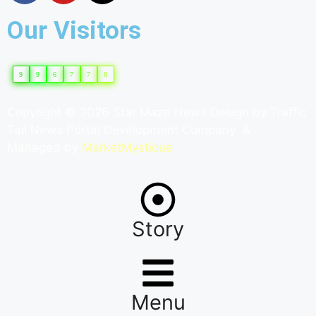
Our Visitors
9
9
6
7
7
8
Copyright © 2026 Star Maza News Design by
Traffic
Tail
News Portal Development Company
&
Managed by
MarketMystique
Story
Menu