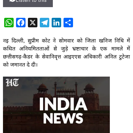
Listen to this
W
F
X
T
Li
S
h
a
el
n
h
at
c
e
k
ar
नई दिल्ली, सुप्रीम कोर्ट ने सोमवार को जिला खनिज निधि में
s
e
g
e
e
कथित अनियमितताओं से जुड़े भ्रष्टाचार के एक मामले में
छत्तीसगढ़-कैडर के सेवानिवृत्त आईएएस अधिकारी अनिल टुटेजा
A
b
ra
dI
को जमानत दे दी।
p
o
m
n
p
o
k