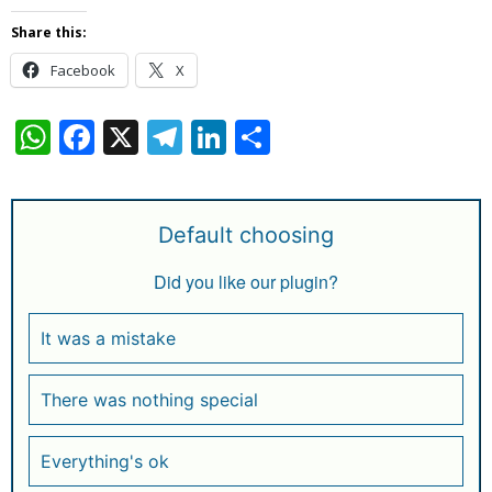
Share this:
Facebook
X
W
F
X
T
Li
S
h
a
el
n
h
at
c
e
k
ar
s
e
g
e
e
Default choosing
A
b
ra
dI
Did you like our plugin?
p
o
m
n
p
o
It was a mistake
k
There was nothing special
Everything's ok