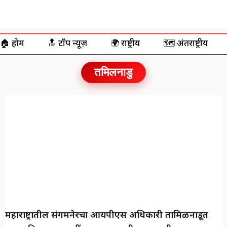
🏠 होम
🔝 टॉप न्यूज़
🌍 राष्ट्रीय
🗺️ अंतर्राष्ट्रीय
तमिलनाडु
महाराष्ट्रातील संगमनेरचा आयपीएस अधिकारी तामिळनाडूत