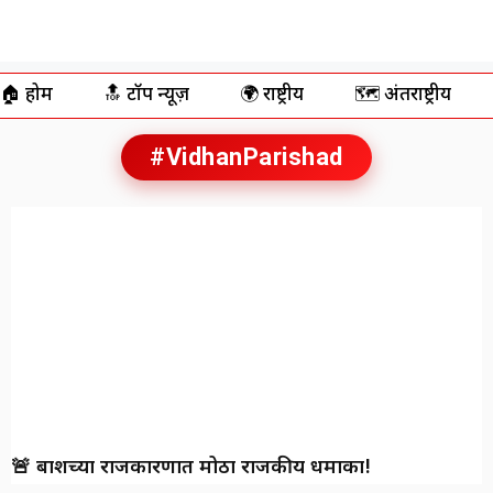
🏠 होम
🔝 टॉप न्यूज़
🌍 राष्ट्रीय
🗺️ अंतर्राष्ट्रीय
#VidhanParishad
🚨 बार्शीच्या राजकारणात मोठा राजकीय धमाका!