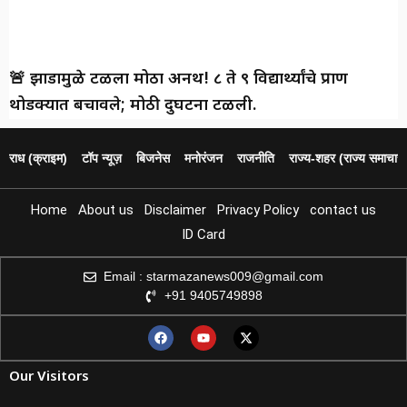
🚨 झाडामुळे टळला मोठा अनर्थ! ८ ते ९ विद्यार्थ्यांचे प्राण
थोडक्यात बचावले; मोठी दुर्घटना टळली.
पराध (क्राइम)
टॉप न्यूज़
बिजनेस
मनोरंजन
राजनीति
राज्य‑शहर (राज्य समाचार)
Home
About us
Disclaimer
Privacy Policy
contact us
ID Card
Email : starmazanews009@gmail.com
+91 9405749898
Our Visitors