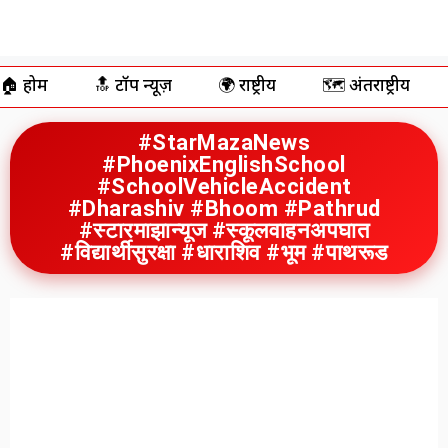
🏠 होम
🔝 टॉप न्यूज़
🌍 राष्ट्रीय
🗺️ अंतर्राष्ट्रीय
#StarMazaNews
#PhoenixEnglishSchool
#SchoolVehicleAccident
#Dharashiv #Bhoom #Pathrud
#स्टारमाझान्यूज #स्कूलवाहनअपघात
#विद्यार्थीसुरक्षा #धाराशिव #भूम #पाथरूड