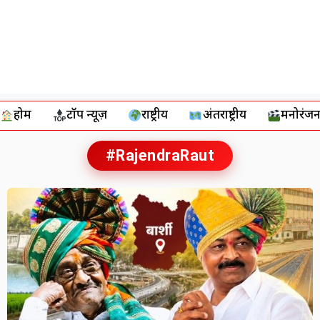
होम
टॉप न्यूज़
राष्ट्रीय
अंतर्राष्ट्रीय
मनोरंज
#RajendraRaut