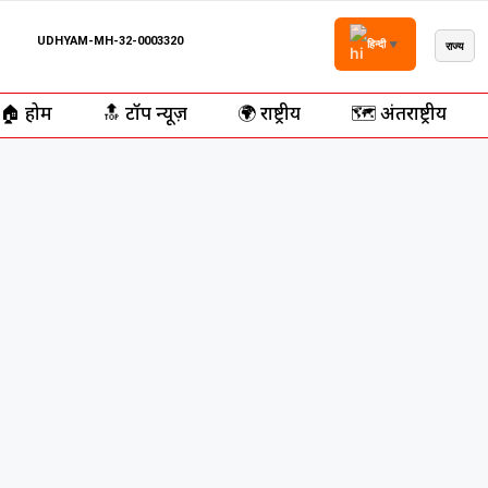
UDHYAM-MH-32-0003320
राज्य
हिन्दी
▼
🏠 होम
🔝 टॉप न्यूज़
🌍 राष्ट्रीय
🗺️ अंतर्राष्ट्रीय