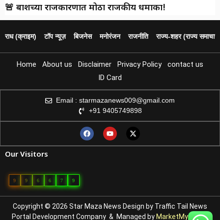
🚨 बार्शीच्या राजकारणात मोठा राजकीय धमाका!
पराध (क्राइम)
टॉप न्यूज़
बिजनेस
मनोरंजन
राजनीति
राज्य‑शहर (राज्य समाचार)
Home
About us
Disclaimer
Privacy Policy
contact us
ID Card
Email : starmazanews009@gmail.com
+91 9405749898
Our Visitors
9
9
6
6
7
9
Copyright © 2026 Star Maza News Design by
Traffic Tail
News
Portal Development Company
& Managed by
MarketMystique