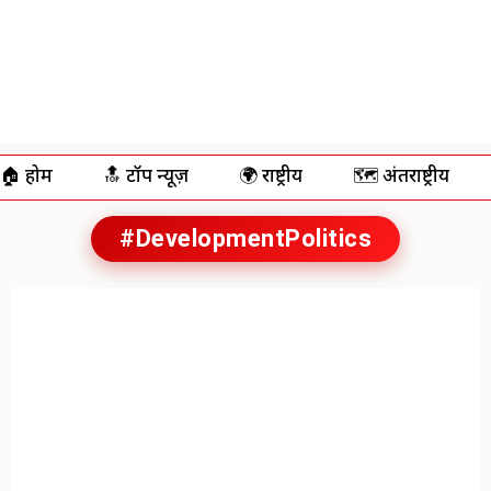
🏠 होम
🔝 टॉप न्यूज़
🌍 राष्ट्रीय
🗺️ अंतर्राष्ट्रीय
#DevelopmentPolitics