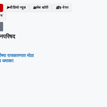
▶️
📖
📰
वीडियो न्यूज़
वेब स्टोरी
ई-पेपर
िन
ानपरिषद
शीच्या राजकारणात मोठा
 धमाका!