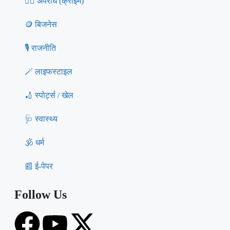
🕵️‍♀️ अपराध (क्राइम)
🪙 बिजनेस
🎙️ राजनीति
🪄 लाइफस्टाइल
🏏 स्पोर्ट्स / खेल
🩺 स्वास्थ्य
🕉️ धर्म
📰 ई-पेपर
Follow Us