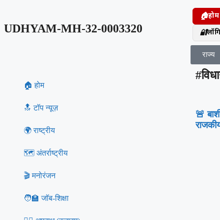
🏠
होम
UDHYAM-MH-32-0003320
🔐
लॉग
राज्य
#विध
🏠 होम
🔝 टॉप न्यूज़
🚨 बार्
राजकीय
🌍 राष्ट्रीय
🗺️ अंतर्राष्ट्रीय
🎬 मनोरंजन
🧑‍🏫 जॉब‑शिक्षा