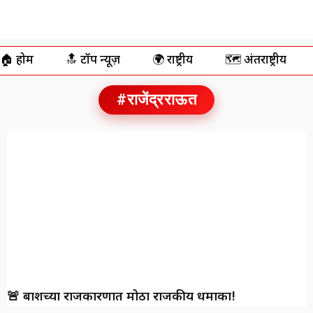
🏠 होम
🔝 टॉप न्यूज़
🌍 राष्ट्रीय
🗺️ अंतर्राष्ट्रीय
#राजेंद्रराऊत
🚨 बार्शीच्या राजकारणात मोठा राजकीय धमाका!