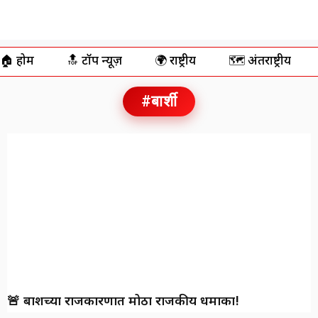
🏠 होम
🔝 टॉप न्यूज़
🌍 राष्ट्रीय
🗺️ अंतर्राष्ट्रीय
#बार्शी
🚨 बार्शीच्या राजकारणात मोठा राजकीय धमाका!